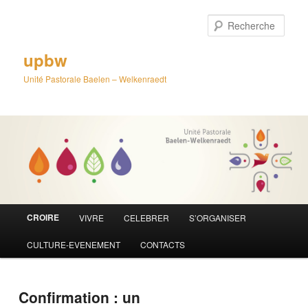
Aller
au
Rech
contenu
principal
upbw
Unité Pastorale Baelen – Welkenraedt
Menu
CROIRE
VIVRE
CELEBRER
S’ORGANISER
principal
CULTURE-EVENEMENT
CONTACTS
Confirmation : un