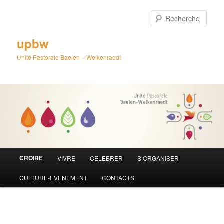
Aller
au
Rech
contenu
principal
upbw
Unité Pastorale Baelen – Welkenraedt
Menu
CROIRE
VIVRE
CELEBRER
S’ORGANISER
principal
CULTURE-EVENEMENT
CONTACTS