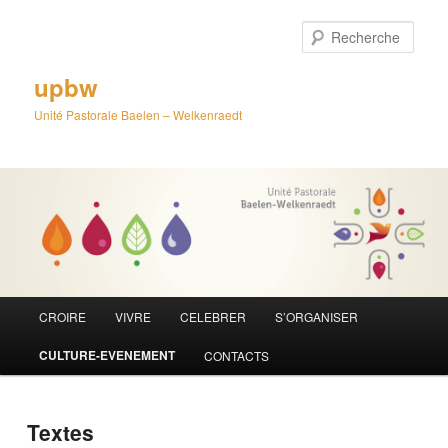
Aller
au
Rech
contenu
principal
upbw
Unité Pastorale Baelen – Welkenraedt
Menu
CROIRE
VIVRE
CELEBRER
S’ORGANISER
principal
CULTURE-EVENEMENT
CONTACTS
Textes