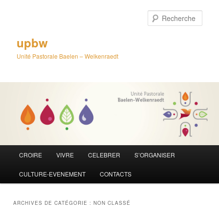
Aller
Aller
au
au
Rech
contenu
contenu
principal
secondaire
upbw
Unité Pastorale Baelen – Welkenraedt
Menu
CROIRE
VIVRE
CELEBRER
S’ORGANISER
principal
CULTURE-EVENEMENT
CONTACTS
ARCHIVES DE CATÉGORIE :
NON CLASSÉ