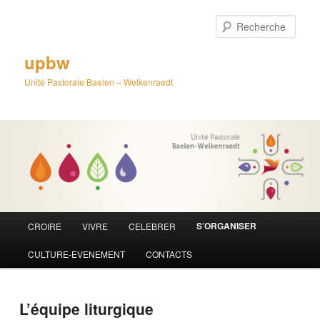
Aller
au
Rech
contenu
principal
upbw
Unité Pastorale Baelen – Welkenraedt
Menu
S’ORGANISER
CROIRE
VIVRE
CELEBRER
principal
CULTURE-EVENEMENT
CONTACTS
L’équipe liturgique