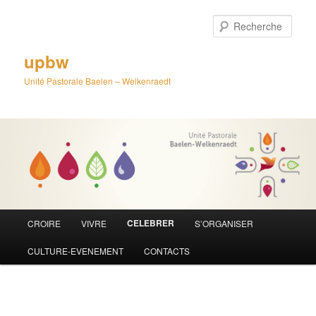
Aller
au
Rech
contenu
principal
upbw
Unité Pastorale Baelen – Welkenraedt
Menu
CELEBRER
CROIRE
VIVRE
S’ORGANISER
principal
CULTURE-EVENEMENT
CONTACTS