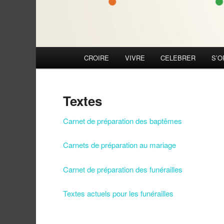
Menu
CROIRE
VIVRE
CELEBRER
S’O
principal
Textes
Carnet de préparation des baptêmes
Carnets de préparation au mariage
Carnet de préparation des funérailles
Textes actuels pour les funérailles