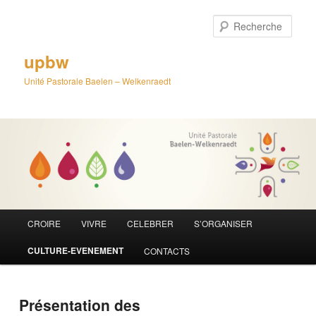
Aller
au
Rech
contenu
principal
upbw
Unité Pastorale Baelen – Welkenraedt
Menu
CROIRE
VIVRE
CELEBRER
S’ORGANISER
principal
CULTURE-EVENEMENT
CONTACTS
Présentation des