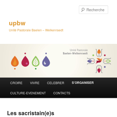
Aller
au
Rech
contenu
principal
upbw
Unité Pastorale Baelen – Welkenraedt
Menu
S’ORGANISER
CROIRE
VIVRE
CELEBRER
principal
CULTURE-EVENEMENT
CONTACTS
Les sacristain(e)s